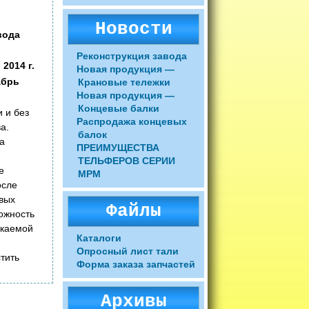
Новости
вода
Реконструкция завода
2014 г.
Новая продукция —
абрь
Крановые тележки
Новая продукция —
Концевые балки
 и без
Распродажа концевых
а.
балок
а
ПРЕИМУЩЕСТВА
ТЕЛЬФЕРОВ СЕРИИ
е
МРМ
осле
овых
Файлы
ожность
скаемой
Каталоги
Опросный лист тали
тить
Форма заказа запчастей
Архивы