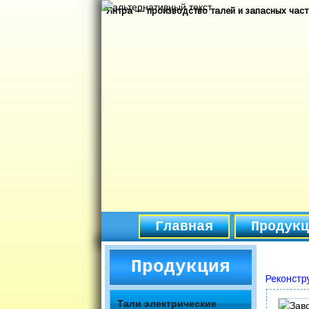
Янтра — производство талей и запасных част
Главная
Продукц
Продукция
Реконстр
Тали электрические