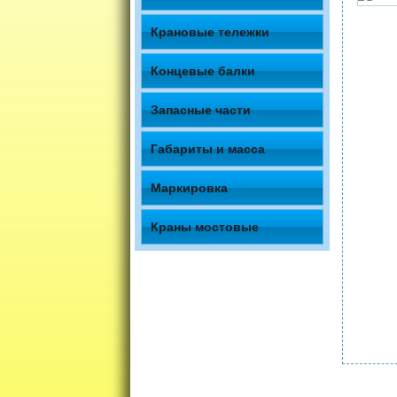
Крановые тележки
Концевые балки
Запасные части
Габариты и масса
Маркировка
Краны мостовые